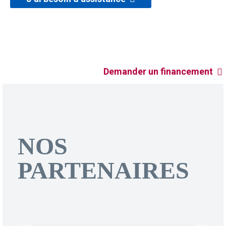
xplorez les différentes opportunités de financement sans vous
éplacer.
Demander un financement
NOS
PARTENAIRES